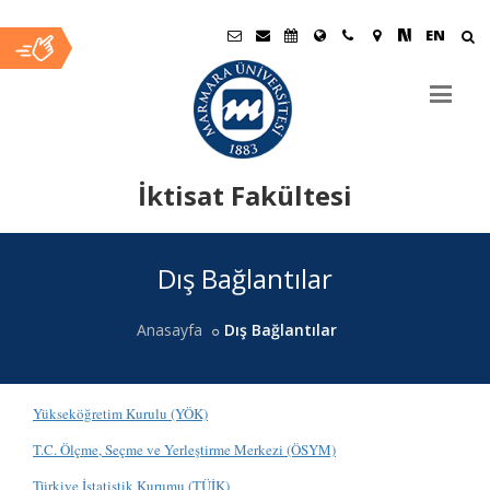
EN
İktisat Fakültesi
Ana
Dış Bağlantılar
İçerik
Anasayfa
Dış Bağlantılar
Yükseköğretim Kurulu (YÖK)
T.C. Ölçme, Seçme ve Yerleştirme Merkezi (ÖSYM)
Türkiye İstatistik Kurumu (TÜİK)